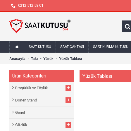
0212 512 58 01
SAAT KUTUSU
SAAT ÇANTASI
SAAT KURMA KUTUSU
Anasayfa
Takı
Yüzük
Yüzük Tablası
Ürün Kategorileri
Yüzük Tablası
+
Broşürlük ve Föylük
+
Dönen Stand
Genel
+
Gözlük