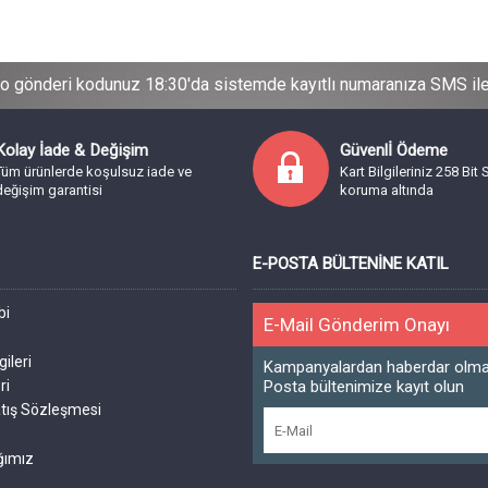
o gönderi kodunuz 18:30'da sistemde kayıtlı numaranıza SMS ile b
Kolay İade & Değişim
Güvenlİ Ödeme
Tüm ürünlerde koşulsuz iade ve
Kart Bilgileriniz 258 Bit 
değişim garantisi
koruma altında
E-POSTA BÜLTENINE KATIL
bi
E-Mail Gönderim Onayı
a
gileri
Kampanyalardan haberdar olmak
ri
Posta bültenimize kayıt olun
tış Sözleşmesi
ğımız