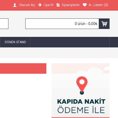
Üye Ol
Siparişlerim
A. Listem (
0
)
Oturum Aç
0 ürün - 0,00₺
DÖNEN STAND