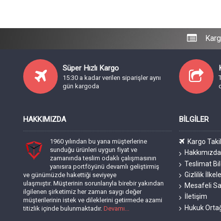
Karg
Süper Hızlı Kargo
15:30 a kadar verilen siparişler aynı
gün kargoda
HAKKIMIZDA
BILGILER
1960 yılından bu yana müşterlerine
Kargo Taki
sunduğu ürünleri uygun fiyat ve
Hakkımızd
zamanında teslim odaklı çalışmasının
Teslimat Bil
yanısıra portföyünü devamlı geliştirmiş
Gizlilik İlkele
ve günümüzde hakettiği seviyeye
ulaşmıştır. Müşterinin sorunlarıyla birebir yakından
Mesafeli Sa
ilgilenen şirketimiz her zaman saygı değer
İletişim
müşterilerinin istek ve dileklerini getirmede azami
Hukuk Orta
titizlik içinde bulunmaktadır.
Devamı...