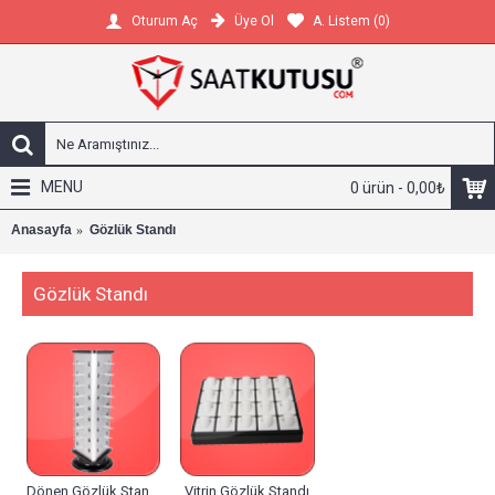
Üye Ol
A. Listem (
0
)
Oturum Aç
MENU
0 ürün - 0,00₺
Anasayfa
Gözlük Standı
Gözlük Standı
Dönen Gözlük Standı
Vitrin Gözlük Standı