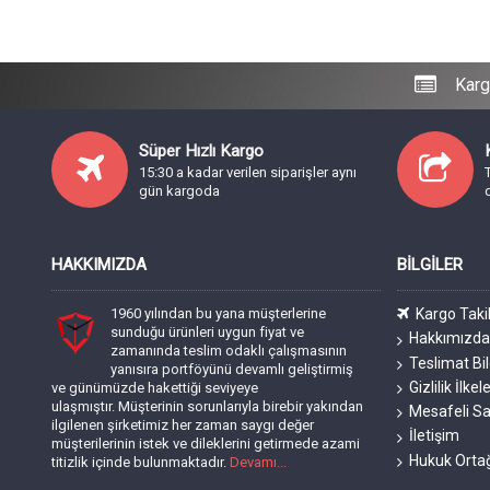
Karg
Süper Hızlı Kargo
15:30 a kadar verilen siparişler aynı
gün kargoda
HAKKIMIZDA
BILGILER
1960 yılından bu yana müşterlerine
Kargo Taki
sunduğu ürünleri uygun fiyat ve
Hakkımızd
zamanında teslim odaklı çalışmasının
Teslimat Bil
yanısıra portföyünü devamlı geliştirmiş
Gizlilik İlkele
ve günümüzde hakettiği seviyeye
ulaşmıştır. Müşterinin sorunlarıyla birebir yakından
Mesafeli Sa
ilgilenen şirketimiz her zaman saygı değer
İletişim
müşterilerinin istek ve dileklerini getirmede azami
Hukuk Orta
titizlik içinde bulunmaktadır.
Devamı...