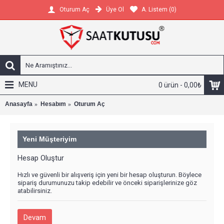
Üye Ol
A. Listem (
0
)
Oturum Aç
MENU
0 ürün - 0,00₺
Anasayfa
Hesabım
Oturum Aç
Yeni Müşteriyim
Hesap Oluştur
Hızlı ve güvenli bir alışveriş için yeni bir hesap oluşturun. Böylece
sipariş durumunuzu takip edebilir ve önceki siparişlerinize göz
atabilirsiniz.
Devam