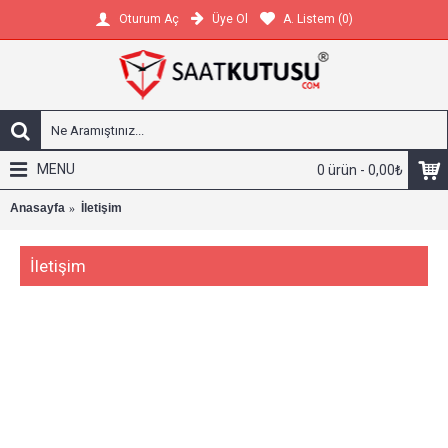
Üye Ol
A. Listem (
0
)
Oturum Aç
MENU
0 ürün - 0,00₺
Anasayfa
İletişim
İletişim