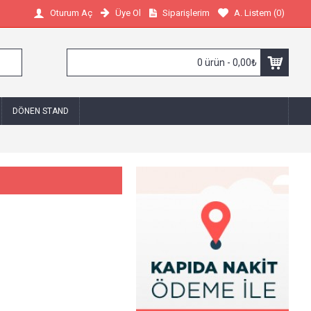
Üye Ol
Siparişlerim
A. Listem (
0
)
Oturum Aç
0 ürün - 0,00₺
DÖNEN STAND