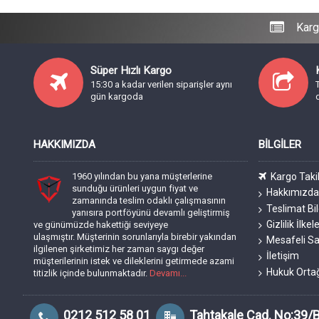
Karg
Süper Hızlı Kargo
15:30 a kadar verilen siparişler aynı
gün kargoda
HAKKIMIZDA
BILGILER
1960 yılından bu yana müşterlerine
Kargo Taki
sunduğu ürünleri uygun fiyat ve
Hakkımızd
zamanında teslim odaklı çalışmasının
Teslimat Bil
yanısıra portföyünü devamlı geliştirmiş
Gizlilik İlkele
ve günümüzde hakettiği seviyeye
ulaşmıştır. Müşterinin sorunlarıyla birebir yakından
Mesafeli Sa
ilgilenen şirketimiz her zaman saygı değer
İletişim
müşterilerinin istek ve dileklerini getirmede azami
Hukuk Orta
titizlik içinde bulunmaktadır.
Devamı...
0212 512 58 01
Tahtakale Cad. No:39/B