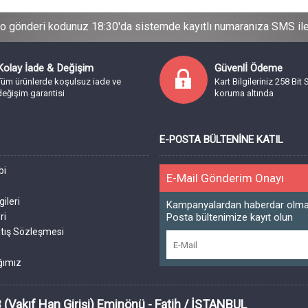
o gönderi kodunuz 18:30'da sistemde kayıtlı numaranıza SMS ile b
Kolay İade & Değişim
Güvenlİ Ödeme
Tüm ürünlerde koşulsuz iade ve
Kart Bilgileriniz 258 Bit 
değişim garantisi
koruma altında
E-POSTA BÜLTENINE KATIL
bi
E-Mail Gönderim Onayı
a
gileri
Kampanyalardan haberdar olmak
ri
Posta bültenimize kayıt olun
tış Sözleşmesi
ğımız
 (Vakıf Han Girişi) Eminönü - Fatih / İSTANBUL