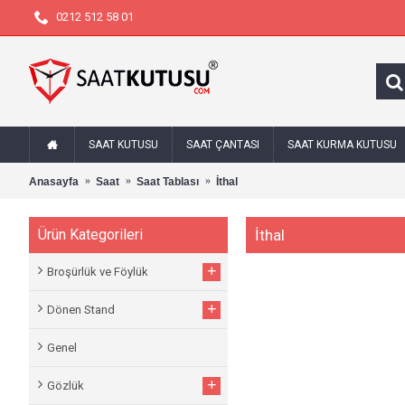
0212 512 58 01
SAAT KUTUSU
SAAT ÇANTASI
SAAT KURMA KUTUSU
Anasayfa
Saat
Saat Tablası
İthal
Ürün Kategorileri
İthal
+
Broşürlük ve Föylük
+
Dönen Stand
Genel
+
Gözlük