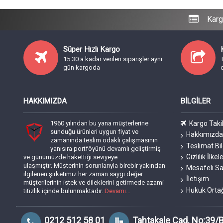
Karg
Süper Hızlı Kargo
15:30 a kadar verilen siparişler aynı
gün kargoda
HAKKIMIZDA
BILGILER
1960 yılından bu yana müşterlerine
Kargo Taki
sunduğu ürünleri uygun fiyat ve
Hakkımızd
zamanında teslim odaklı çalışmasının
Teslimat Bil
yanısıra portföyünü devamlı geliştirmiş
Gizlilik İlkele
ve günümüzde hakettiği seviyeye
ulaşmıştır. Müşterinin sorunlarıyla birebir yakından
Mesafeli Sa
ilgilenen şirketimiz her zaman saygı değer
İletişim
müşterilerinin istek ve dileklerini getirmede azami
Hukuk Orta
titizlik içinde bulunmaktadır.
Devamı...
0212 512 58 01
Tahtakale Cad. No:39/B