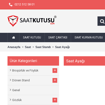
0212 512 58 01
SAAT KUTUSU
SAAT ÇANTASI
SAAT KURMA KUTUSU
Anasayfa
Saat
Saat Standı
Saat Ayağı
Ürün Kategorileri
Saat Ayağı
+
Broşürlük ve Föylük
+
Dönen Stand
Genel
+
Gözlük