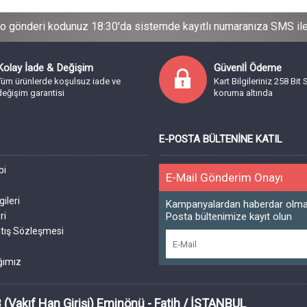
o gönderi kodunuz 18:30'da sistemde kayıtlı numaranıza SMS ile b
Kolay İade & Değişim
Güvenlİ Ödeme
Tüm ürünlerde koşulsuz iade ve
Kart Bilgileriniz 258 Bit 
değişim garantisi
koruma altında
E-POSTA BÜLTENINE KATIL
bi
E-Mail Gönderim Onayı
a
gileri
Kampanyalardan haberdar olmak
ri
Posta bültenimize kayıt olun
tış Sözleşmesi
ğımız
 (Vakıf Han Girişi) Eminönü - Fatih / İSTANBUL