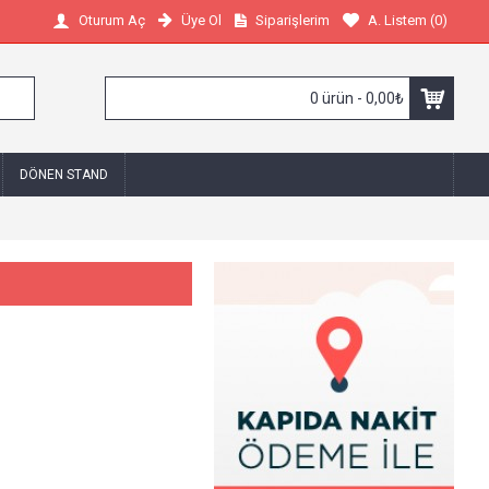
Üye Ol
Siparişlerim
A. Listem (
0
)
Oturum Aç
0 ürün - 0,00₺
DÖNEN STAND