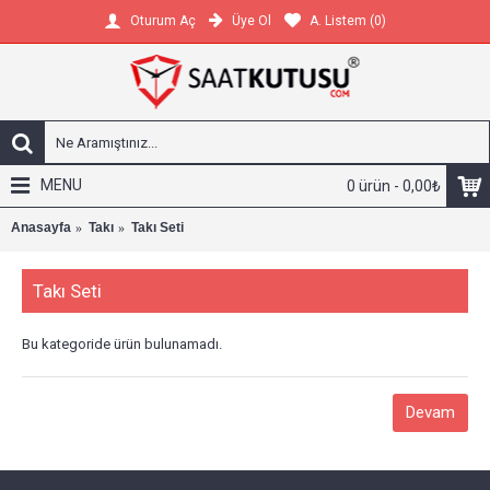
Üye Ol
A. Listem (
0
)
Oturum Aç
MENU
0 ürün - 0,00₺
Anasayfa
Takı
Takı Seti
Takı Seti
Bu kategoride ürün bulunamadı.
Devam